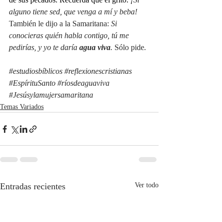
alguno tiene sed, que venga a mí y beba! 
También le dijo a la Samaritana: 
Si 
conocieras quién habla contigo, tú me 
pedirías, y yo te daría 
agua viva
. 
Sólo pide
.
#estudiosbíblicos
#reflexionescristianas
#EspírituSanto
#ríosdeaguaviva
#Jesúsylamujersamaritana
Temas Variados
Entradas recientes
Ver todo