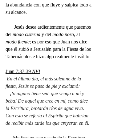
la abundancia con que fluye y salpica todo a 
su alcance.
       Jesús desea ardientemente que pasemos 
del 
modo cisterna
 y del 
modo pozo
, al 
modo fuente
; es por eso que Juan nos dice 
que él subió a Jerusalén para la Fiesta de los 
Tabernáculos e hizo algo realmente insólito:
Juan 7:37-39 
NVI
En el último día, el más solemne de la 
fiesta
, Jesús se puso de pie y exclamó:
—¡Si alguno tiene sed, que venga a mí y 
beba!
De aquel que cree en mí, como dice 
la Escritura, brotarán ríos de agua viva.
Con esto se refería al Espíritu que habrían 
de recibir más tarde los que creyeran en él.
      Me fascina este pasaje de la Escritura. 