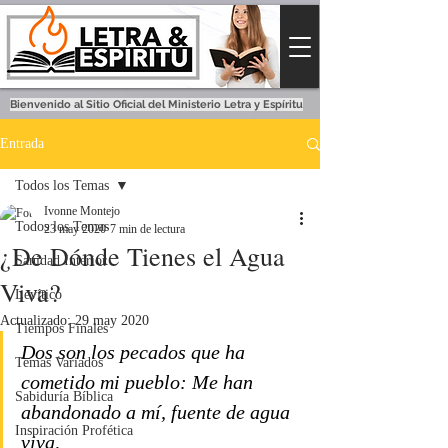
Bienvenido al Sitio Oficial del Ministerio Letra y Espíritu
Entrada
Todos los Temas
Ivonne Montejo
Todos los Temas
23 may 2020
7 min de lectura
¿De Dónde Tienes el Agua
Sanidad Interior
Viva?
Levítico
Actualizado:
29 may 2020
Tiempos Finales
Dos son los pecados que ha 
Temas Variados
cometido mi pueblo: Me han 
Sabiduría Bíblica
abandonado a mí, fuente de agua 
Inspiración Profética
viva,