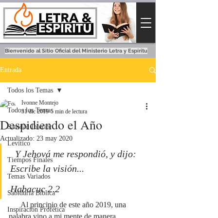
Bienvenido al Sitio Oficial del Ministerio Letra y Espíritu
Entrada
Todos los Temas
Ivonne Montejo
Todos los Temas
31 dic 2019
5 min de lectura
Despidiendo el Año
Sanidad Interior
Actualizado:
23 may 2020
Levítico
Y Jehová me respondió, y dijo: 
Tiempos Finales
Escribe la visión...
Temas Variados
Habacuc 2.2
Sabiduría Bíblica
      Al principio de este año 2019, una 
Inspiración Profética
palabra vino a mi mente de manera 