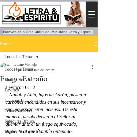
Bienvenido al Sitio Oficial del Ministerio Letra y Espíritu
Entrada
Todos los Temas
Ivonne Montejo
Todos los Temas
25 jul 2020
7 min de lectura
Fuego Extraño
Sanidad Interior
Levítico 10:1-2
Levítico
   Nadab y Abiú, hijos de Aarón, pusieron 
Tiempos Finales
carbones encendidos en sus incensarios y 
encima esparcieron incienso. De esta 
Temas Variados
manera, desobedecieron al Señor al 
Sabiduría Bíblica
quemar ante él un fuego equivocado, 
diferente al que él había ordenado.
Inspiración Profética