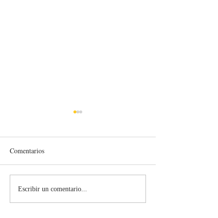
Comentarios
La Gente me Rechaza...
Pasando a la Buen
Escribir un comentario...