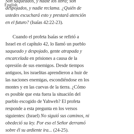
Son saqueados, y nadie los libra; son 
English
despojados, y nadie reclama. ¿Quién de 
ustedes escuchará esto y prestará atención 
en el futuro? 
(Isaías 42:22-23).
      Cuando el profeta Isaías se refirió a 
Israel en el capítulo 42, lo llamó un pueblo 
saqueado y despojado
, gente 
atrapada y 
encarcelada
 en prisiones a causa de la 
opresión de sus enemigos. Desde tiempos 
antiguos, los israelitas aprendieron a huir de 
las naciones enemigas, escondiéndose en los 
montes y en las cuevas de la tierra. ¿Cómo 
es posible que esta fuera la situación del 
pueblo escogido de Yahweh? El profeta 
responde a esta pregunta en los versos 
siguientes: (Israel) 
No siguió sus caminos, ni 
obedeció su ley. Por eso el Señor derramó 
sobre él su ardiente ira... 
(24-25). 