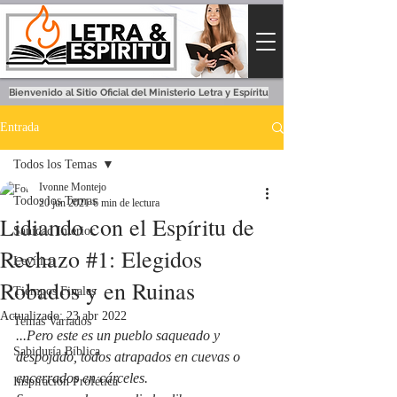
Bienvenido al Sitio Oficial del Ministerio Letra y Espíritu
Entrada
Todos los Temas
Ivonne Montejo
Todos los Temas
20 jun 2021
6 min de lectura
Lidiando con el Espíritu de
Sanidad Interior
Rechazo #1: Elegidos
Levítico
Robados y en Ruinas
Tiempos Finales
Actualizado:
23 abr 2022
Temas Variados
...Pero este es un pueblo saqueado y 
Sabiduría Bíblica
despojado, todos atrapados en cuevas o 
encerrados en cárceles.
Inspiración Profética