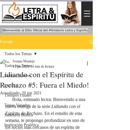
Bienvenido al Sitio Oficial del Ministerio Letra y Espíritu
Entrada
Todos los Temas
Ivonne Montejo
Todos los Temas
11 jun 2021
16 min de lectura
Lidiando con el Espíritu de
Sanidad Interior
Rechazo #5: Fuera el Miedo!
Levítico
Actualizado:
20 jun 2021
Tiempos Finales
      Hola, estimado lector. Bienvenido a una 
Temas Variados
nueva entrega de la serie 
Lidiando con el 
Espíritu de Rechazo. 
En el estudio de esta 
Sabiduría Bíblica
semana, te propongo profundizar en uno de 
Inspiración Profética
los socios más cercanos de un espíritu de 