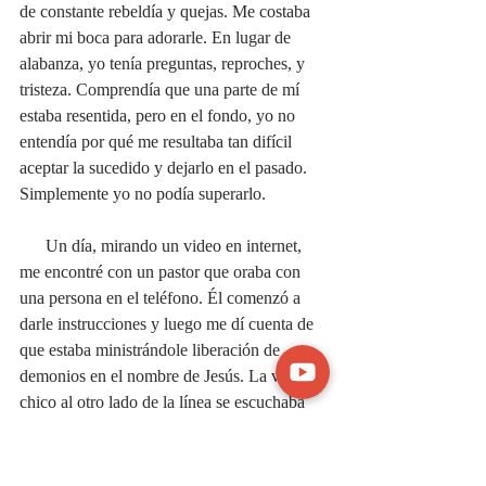
de constante rebeldía y quejas. Me costaba 
abrir mi boca para adorarle. En lugar de 
alabanza, yo tenía preguntas, reproches, y 
tristeza. Comprendía que una parte de mí 
estaba resentida, pero en el fondo, yo no 
entendía por qué me resultaba tan difícil 
aceptar la sucedido y dejarlo en el pasado. 
Simplemente yo no podía superarlo.
      Un día, mirando un video en internet, 
me encontré con un pastor que oraba con 
una persona en el teléfono. Él comenzó a 
darle instrucciones y luego me dí cuenta de 
que estaba ministrándole liberación de 
demonios en el nombre de Jesús. La voz del 
chico al otro lado de la línea se escuchaba 
entrecortada, hasta que comenzó a vomitar, 
y estuvo batallando por algún tiempo antes 
de poder recuperarse. Esa fue la primera vez 