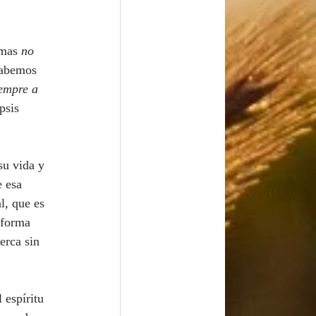
lmas 
no 
Sabemos 
iempre a 
psis 
 esa 
l, que es 
 forma 
erca sin 