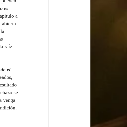
e pueden 
o es 
apítulo a 
 abierta 
la 
as 
a raíz 
de el 
eados, 
esultado 
echazo se 
ra venga 
ndición, 