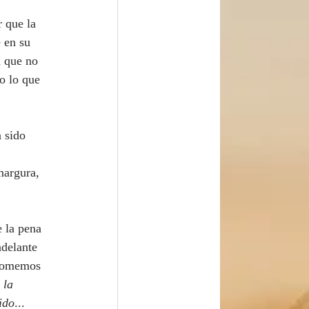
r que la 
 en su 
a que no 
o lo que 
margura, 
delante 
 tomemos 
 la 
ido
... 