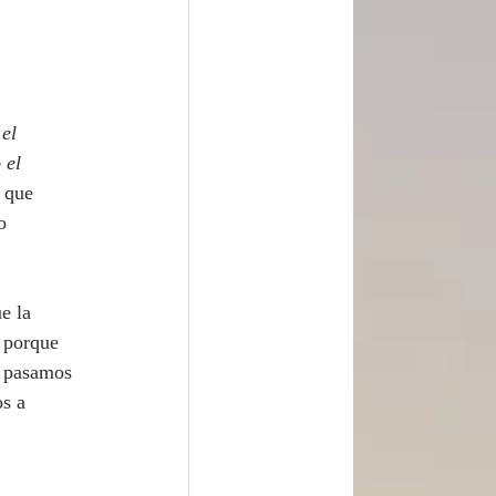
el 
 el 
 que 
o 
 porque 
e pasamos 
s a 