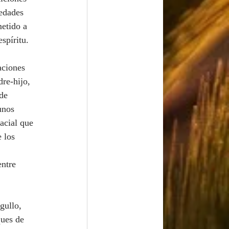
edades 
etido a 
spíritu.
dre-hijo, 
de 
unos 
acial que 
 los 
ntre 
ques de 