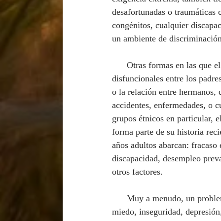
desafortunadas o traumáticas 
congénitos, cualquier discapac
un ambiente de discriminación 
      Otras formas en las que el rechazo puede penetrar en nuestras vidas son: a través de relaciones 
disfuncionales entre los padres
o la relación entre hermanos,
accidentes, enfermedades, o c
grupos étnicos en particular, 
forma parte de su historia rec
años adultos abarcan: fracaso 
discapacidad, desempleo preval
otros factores.
      Muy a menudo, un problema de rechazo se hace acompañar de otros similares como: orgullo, 
miedo, inseguridad, depresión,