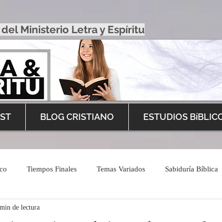
 del Ministerio Letra y Espíritu
ST
BLOG CRISTIANO
ESTUDIOS BíBLIC
ico
Tiempos Finales
Temas Variados
Sabiduría Bíblica
min de lectura