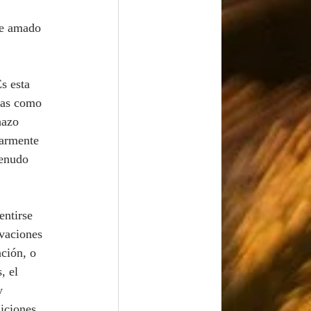
te amado 
Es esta 
ias como 
hazo 
larmente 
menudo 
vaciones 
ción, o 
, el 
y 
iciones 