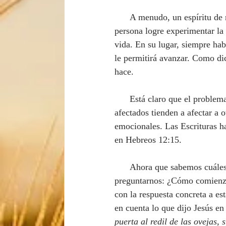
      A menudo, un espíritu 
persona logre experimentar la
vida. En su lugar, siempre hab
le permitirá avanzar. Como di
hace.
      Está claro que el problema del rechazo es además contagioso, es decir, aquellos que han sido 
afectados tienden a afectar a 
emocionales. Las Escrituras h
en Hebreos 12:15.
      Ahora que sabemos cuáles son algunos de los síntomas más frecuentes del rechazo, vale la pena 
preguntarnos: ¿Cómo comienza 
con la respuesta concreta a e
en cuenta lo que dijo Jesús en
puerta al redil de las ovejas,