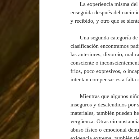
      La experiencia misma del nacimiento, así como el vínculo madre-hijo que se establece 
enseguida después del nacimie
y recibido, y otro que se sien
      Una segunda categoría d
clasificación encontramos pad
las anteriores, divorcio, malt
consciente o inconscientemente
fríos, poco expresivos, o inc
intentan compensar esta falta 
      Mientras que algunos niños que crecen rodeados de incentivos materiales, aún pueden sentirse 
inseguros y desatendidos por s
materiales, también pueden her
vergüenza. Otras circunstanci
abuso físico o emocional dentr
exigencia extrema, también ti