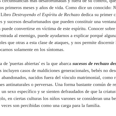
s circunstancias más desafortunadas y fuera de su control, qu
los primeros meses y años de vida. Como dice un conocido: 
N
 Libro 
Destruyendo el Espíritu de Rechazo
 dedica su primer c
es y sucesos desafortunados que pueden constituir una ventana
a puede convertirse en víctima de este espíritu. Conocer sobre 
 entrada al enemigo, puede ayudarnos a explicar porqué algun
es que otras a esta clase de ataques, y nos permite discernir l
ocarnos solamente en los síntomas.
ría de 'puertas abiertas' es la que abarca 
sucesos de rechazo des
s incluyen casos de maldiciones generacionales, bebés no des
, abandonados, nacidos fuera del vínculo matrimonial, como r
ones antinaturales o perversas. Una forma bastante común de r
 un sexo específico y se sienten defraudados de que la criatu
lo, en ciertas culturas los niños varones se consideran una be
 veces son percibidas como una carga para la familia.