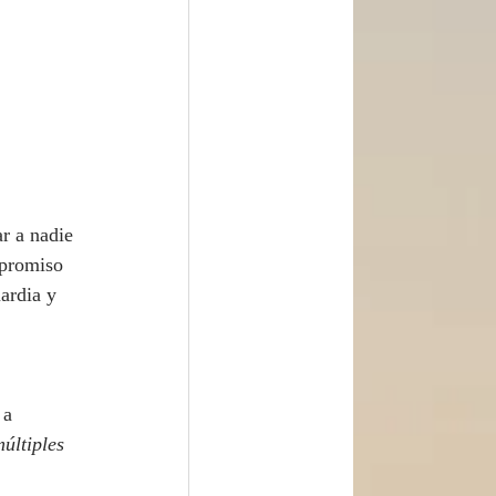
r a nadie 
mpromiso 
ardia y 
 a 
últiples 