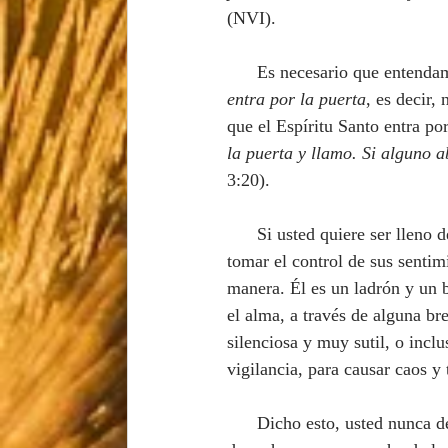
(NVI).
      Es necesario que ente
entra por la puerta
, es decir,
que el Espíritu Santo entra por
la puerta y llamo. Si alguno a
3:20). 
      Si usted quiere ser lleno del Espíritu Santo, necesita primeramente invitarlo a entrar en su vida y 
tomar el control de sus sentim
manera. Él es un ladrón y un b
el alma, a través de alguna br
silenciosa y muy sutil, o incl
vigilancia, para causar caos y
      Dicho esto, usted nunca debería esperar que el enemigo juegue limpio, es por eso que el espíritu 