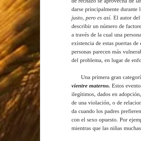
de rechazo se aprovecha de la
darse principalmente durante 
justo, pero es así. 
El autor del
describir un número de factor
a través de la cual una person
existencia de estas puertas de
personas parecen más vulnerabl
del problema, en lugar de enf
      Una primera gran catego
vientre materno. 
Estos evento
ilegítimos, dados en adopción
de una violación, o de relaci
da cuando los padres prefieren
con el sexo opuesto. Por ejemp
mientras que las niñas muchas