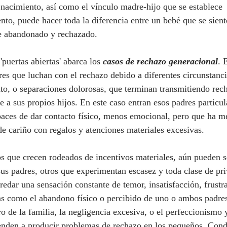
nto, puede hacer toda la diferencia entre un bebé que se sien
te abandonado y rechazado. 
e 'puertas abiertas' abarca los 
casos de rechazo generacional
. 
res que luchan con el rechazo debido a diferentes circunstanc
rato, o separaciones dolorosas, que terminan transmitiendo rec
 a sus propios hijos. En este caso entran esos padres particu
apaces de dar contacto físico, menos emocional, pero que ha 
de cariño con regalos y atenciones materiales excesivas.
us padres, otros que experimentan escasez y toda clase de pri
edar una sensación constante de temor, insatisfacción, frustra
as como el abandono físico o percibido de uno o ambos padres
o de la familia, la negligencia excesiva, o el perfeccionismo 
enden a producir problemas de rechazo en los pequeños. Cond