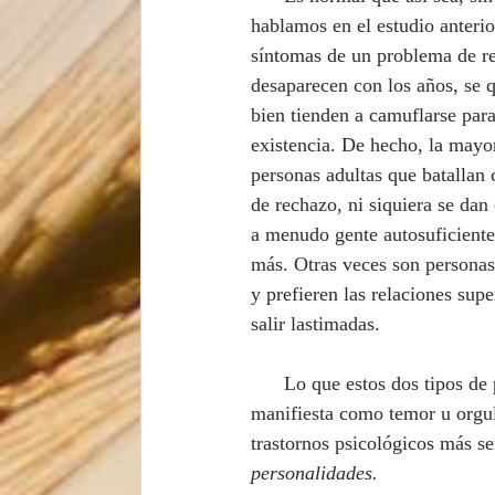
hablamos en el estudio anterior
síntomas de un problema de r
desaparecen con los años, se 
bien tienden a camuflarse par
existencia. De hecho, la mayor
personas adultas que batallan 
de rechazo, ni siquiera se dan 
a menudo gente autosuficiente,
más. Otras veces son personas
y prefieren las relaciones supe
salir lastimadas.
      Lo que estos dos tipos de personas tienen en común es un problema de rechazo, que se 
manifiesta como temor u orgul
trastornos psicológicos más se
personalidades. 