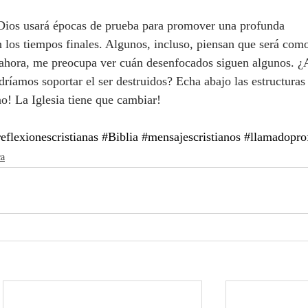
n los tiempos finales. Algunos, incluso, piensan que será como
r ahora, me preocupa ver cuán desenfocados siguen algunos. ¿
íamos soportar el ser destruidos? Echa abajo las estructuras 
no! La Iglesia tiene que cambiar!
reflexionescristianas
#Biblia
#mensajescristianos
#llamadopro
ca