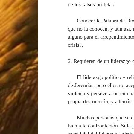
de los falsos profetas.
      Conocer la Palabra de Dios nos pone en un lugar de mayor responsabilidad con respecto a los 
que no la conocen, y aún así, 
alguno para el arrepentimient
crisis?.
2. Requieren de un liderazgo 
      El liderazgo político y religioso de Judá se encontró a sí mismo en el blanco de la predicación 
de Jeremías, pero ellos no ace
violenta y perseveraron en una
propia destrucción, y además, l
      Muchas personas que se encuentran en una posición de liderazgo o influencia, no reaccionan 
bien a la confrontación. Si la
sacrificial del liderazgo crist