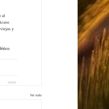
 al 
Acaso 
viejas y 
fético
Ver todo