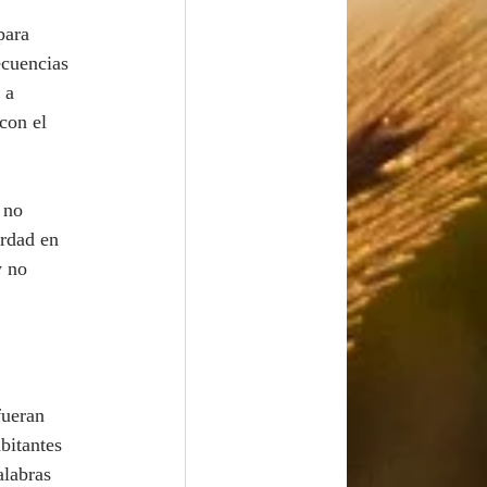
ecuencias 
 a 
con el 
erdad en 
y no 
bitantes 
alabras 