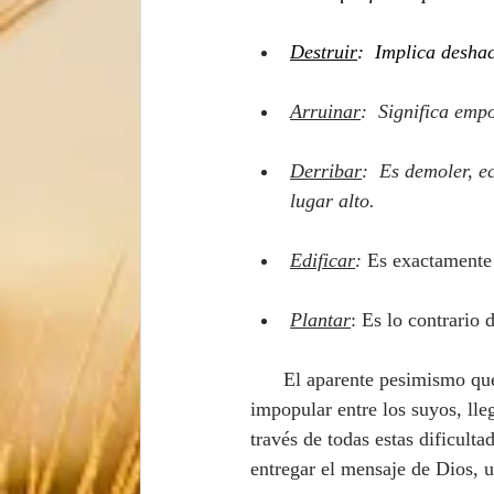
Destruir
:  Implica deshac
Arruinar
:  Significa emp
Derribar
:  Es demoler, e
lugar alto.
Edificar
: 
Es exactamente 
Plantar
: Es lo contrario 
      El aparente pesimismo que caracterizó el discurso de Jeremías, hizo que fuera particularmente 
impopular entre los suyos, lle
través de todas estas dificulta
entregar el mensaje de Dios, 