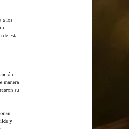
to 
 de esta 
de manera 
rearon su 
ilde y 
á 