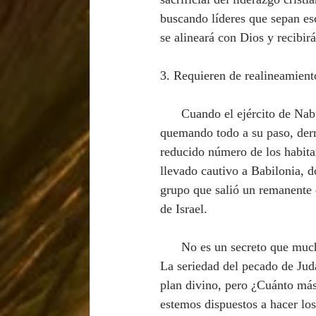
buscando líderes que sepan esc
se alineará con Dios y recibir
3. Requieren de realineamiento
      Cuando el ejército de Nabucodonosor terminó por asolar la ciudad de Jerusalén, destruyendo y 
quemando todo a su paso, derr
reducido número de los habita
llevado cautivo a Babilonia, d
grupo que salió un remanente q
de Israel.
      No es un secreto que muchas veces el Señor utiliza las crisis para re-alinearnos con su propósito. 
La seriedad del pecado de Judá
plan divino, pero ¿Cuánto más
estemos dispuestos a hacer los 