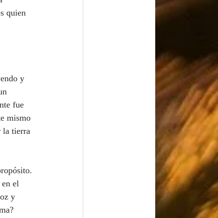
s quien 
un 
nte fue 
ste mismo 
la tierra 
 en el 
oz y 
ema? 