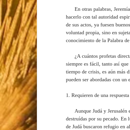
      En otras palabras, Jeremías fue comisionado para decir lo que nadie quería escuchar, y para 
hacerlo con tal autoridad espi
de sus actos, ya fuesen buenos
voluntad propia, sino en sujet
conocimiento de la Palabra de
      ¿A cuántos profetas directamente confrontacionales conoces? Hablar la Palabra de Dios no 
siempre es fácil, tanto así qu
tiempo de crisis, es aún más di
pueden ser abordadas con un en
1. Requieren de una respuesta
      Aunque Judá y Jerusalén estaban en el centro del corazón de Dios, eso no impidió que fueran 
destruídas por su pecado. En l
de Judá buscaron refugio en al