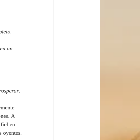
pleto.
 en un 
prosperar
. 
ones. A 
fiel en 
s oyentes.