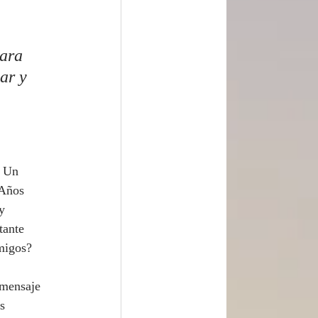
ar y 
 Años 
y 
tante 
migos? 
s 