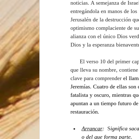
noticias. A semejanza de Israel
entregándola en manos de los f
Jerusalén de la destrucción que
optimismo complaciente de sus
alianza con el único Dios verda
Dios y la esperanza bienaventu
      El verso 10 del primer capítulo del libro 
que lleva su nombre, contiene 
clave para comprender
 el lla
Jeremías. 
Cuatro de ellas son 
fatalista y oscuro, mientras q
apuntan a un tiempo futuro de
restauración.  
Arrancar
:
  S
ignifica sac
o del que forma parte. 