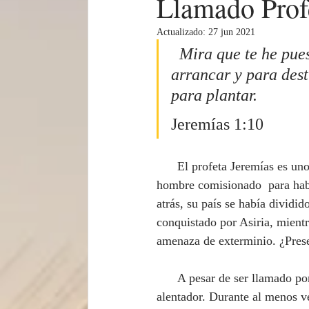
Llamado Prof
Actualizado:
27 jun 2021
  Mira que te he puesto en este día sobre naciones y sobre reinos, para 
arrancar y para destr
para plantar.
Jeremías 1:10
      El profeta Jeremías es uno de los personajes más dramáticos de las Sagradas Escrituras. Un 
hombre comisionado  para habl
atrás, su país se había dividid
conquistado por Asiria, mientr
amenaza de exterminio. ¿Prese
      A pesar de ser llamado por Dios en una época difícil, el mensaje de Jeremías no era un mensaje 
alentador. Durante al menos ve