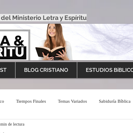
 del Ministerio Letra y Espíritu
ST
BLOG CRISTIANO
ESTUDIOS BíBLIC
ico
Tiempos Finales
Temas Variados
Sabiduría Bíblica
 min de lectura