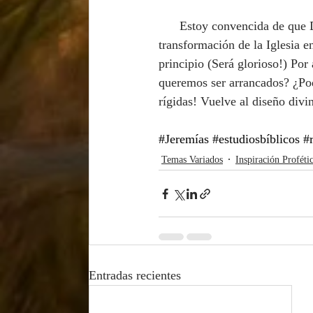
      Estoy convencida de que Dios usará épocas de prueba para promover una profunda 
transformación de la Iglesia e
principio (Será glorioso!) Po
queremos ser arrancados? ¿Podr
rígidas! Vuelve al diseño divi
#Jeremías
#estudiosbíblicos
#
Temas Variados
Inspiración Proféti
Entradas recientes