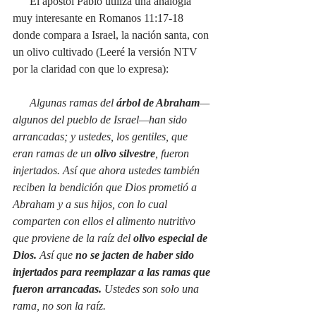
      El apóstol Pablo utiliza una analogía 
muy interesante en Romanos 11:17-18 
donde compara a Israel, la nación santa, con 
un olivo cultivado (Leeré la versión NTV 
por la claridad con que lo expresa):
Algunas ramas del 
árbol de Abraham
—
algunos del pueblo de Israel—han sido 
arrancadas; y ustedes, los gentiles, que 
eran ramas de un 
olivo silvestre
, fueron 
injertados. Así que ahora ustedes también 
reciben la bendición que Dios prometió a 
Abraham y a sus hijos, con lo cual 
comparten con ellos el alimento nutritivo 
que proviene de la raíz del 
olivo especial de 
Dios.
 Así que 
no se jacten de haber sido 
injertados para reemplazar a las ramas que 
fueron arrancadas.
 Ustedes son solo una 
rama, no son la raíz.