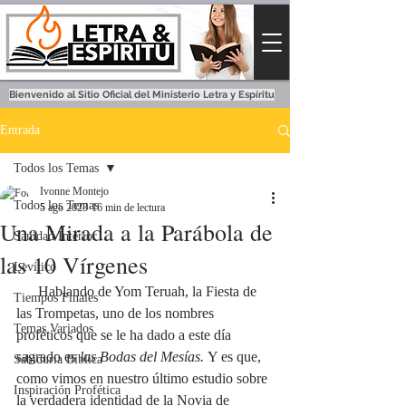
Bienvenido al Sitio Oficial del Ministerio Letra y Espíritu
Entrada
Todos los Temas
Ivonne Montejo
Todos los Temas
5 ago 2023
16 min de lectura
Una Mirada a la Parábola de
Sanidad Interior
las 10 Vírgenes
Levítico
      Hablando de Yom Teruah, la Fiesta de 
Tiempos Finales
las Trompetas, uno de los nombres 
Temas Variados
proféticos que se le ha dado a este día 
sagrado es
 las Bodas del Mesías. 
Y es que, 
Sabiduría Bíblica
como vimos en nuestro último estudio sobre 
Inspiración Profética
la verdadera identidad de la Novia de 