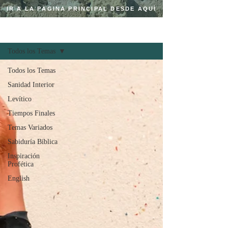
IR A LA PÁGINA PRINCIPAL DESDE AQUÍ
Regístrate
BLOG CRISTIANO
Todos los Temas
Todos los Temas
Sanidad Interior
Levítico
Tiempos Finales
Temas Variados
Sabiduría Bíblica
Inspiración
Profética
English