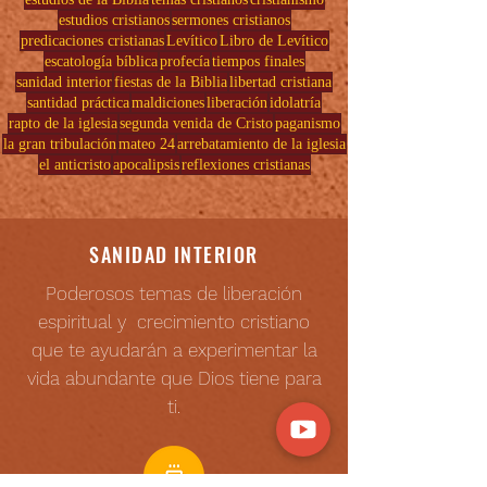
Comienza aquí
estudios cristianos
sermones cristianos
predicaciones cristianas
Levítico
Libro de Levítico
escatología bíblica
profecía
tiempos finales
sanidad interior
fiestas de la Biblia
libertad cristiana
santidad práctica
maldiciones
liberación
idolatría
rapto de la iglesia
segunda venida de Cristo
paganismo
la gran tribulación
mateo 24
arrebatamiento de la iglesia
el anticristo
apocalipsis
reflexiones cristianas
SANIDAD INTERIOR
Poderosos temas de liberación
espiritual y crecimiento cristiano
que te ayudarán a experimentar la
vida abundante que Dios tiene para
ti.