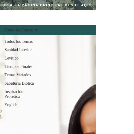
IR A LA PÁGINA PRINCIPAL DESDE AQUÍ
Regístrate
BLOG CRISTIANO
Todos los Temas
Todos los Temas
Sanidad Interior
Levítico
Tiempos Finales
Temas Variados
Sabiduría Bíblica
Inspiración
Profética
English