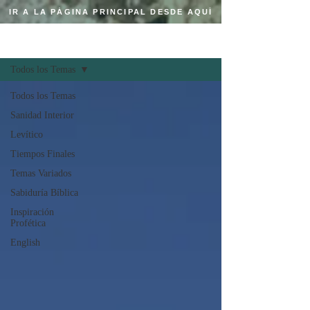
IR A LA PÁGINA PRINCIPAL DESDE AQUÍ
Regístrate
BLOG CRISTIANO
Todos los Temas
Todos los Temas
Sanidad Interior
Levítico
Tiempos Finales
Temas Variados
Sabiduría Bíblica
Inspiración
Profética
English