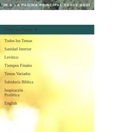
IR A LA PÁGINA PRINCIPAL DESDE AQUÍ
Regístrate
BLOG CRISTIANO
Todos los Temas
Todos los Temas
Sanidad Interior
Levítico
Tiempos Finales
Temas Variados
Sabiduría Bíblica
Inspiración
Profética
English