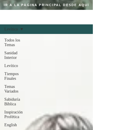
IR A LA PÁGINA PRINCIPAL DESDE AQUÍ
Regístrate
BLOG CRISTIANO
Levítico
Todos los
Temas
Sanidad
Interior
Levítico
Tiempos
Finales
Temas
Variados
Sabiduría
Bíblica
Inspiración
Profética
English