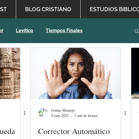
ST
BLOG CRISTIANO
ESTUDIOS BíBLIC
or
Levítico
Tiempos Finales
 Bíblica
Inspiración Profética
English
Ivonne Montejo
9 may 2022
1 min de lectura
Rueda
Corrector Automático