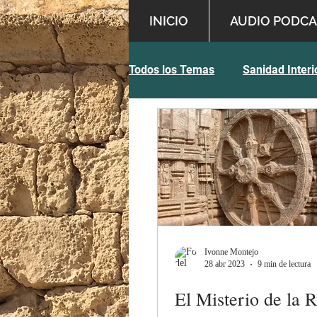
INICIO
AUDIO PODCA
Todos los Temas
Sanidad Interi
Temas Variados
Sabiduría
Ivonne Montejo
28 abr 2023
9 min de lectura
El Misterio de la 