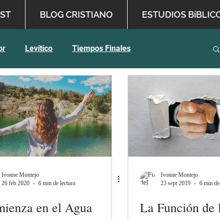
ST
BLOG CRISTIANO
ESTUDIOS BíBLIC
or
Levítico
Tiempos Finales
 Bíblica
Inspiración Profética
English
Ivonne Montejo
Ivonne Montejo
26 feb 2020
6 min de lectura
23 sept 2019
6 min de
ienza en el Agua
La Función de 