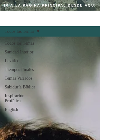
IR A LA PÁGINA PRINCIPAL DESDE AQUÍ
Regístrate
BLOG CRISTIANO
Todos los Temas
Todos los Temas
Sanidad Interior
Levítico
Tiempos Finales
Temas Variados
Sabiduría Bíblica
Inspiración
Profética
English