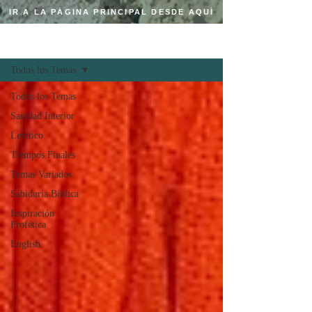
IR A LA PÁGINA PRINCIPAL DESDE AQUÍ
Regístrate
BLOG CRISTIANO
Todos los Temas
Todos los Temas
Sanidad Interior
Levítico
Tiempos Finales
Temas Variados
Sabiduría Bíblica
Inspiración
Profética
English