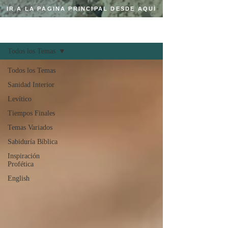
IR A LA PÁGINA PRINCIPAL DESDE AQUÍ
Regístrate
BLOG CRISTIANO
Todos los Temas
Todos los Temas
Sanidad Interior
Levítico
Tiempos Finales
Temas Variados
Sabiduría Bíblica
Inspiración
Profética
English