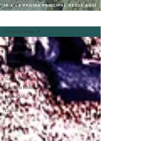
IR A LA PÁGINA PRINCIPAL DESDE AQUÍ
Regístrate
BLOG CRISTIANO
Todos los Temas
Todos los Temas
Sanidad Interior
Levítico
Tiempos Finales
Temas Variados
Sabiduría Bíblica
Inspiración
Profética
English