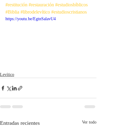
#restitución
#restauración
#estudiosbíblicos
#Biblia
#librodelevítico
#estudioscristianos
https://youtu.be/EgtnSalavU4
Levítico
Entradas recientes
Ver todo