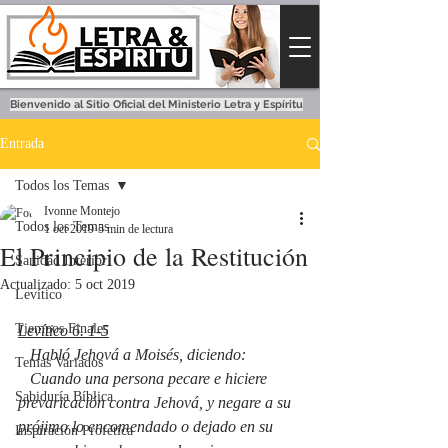
Bienvenido al Sitio Oficial del Ministerio Letra y Espíritu
Entrada
Todos los Temas
Ivonne Montejo
Todos los Temas
1 oct 2019
5 min de lectura
El Principio de la Restitución
Sanidad Interior
Actualizado:
5 oct 2019
Levítico
Tiempos Finales
Levítico 6. 1-5
   Habló Jehová a Moisés, diciendo:
Temas Variados
   Cuando una persona pecare e hiciere 
Sabiduría Bíblica
prevaricación contra Jehová, y negare a su 
prójimo lo encomendado o dejado en su 
Inspiración Profética