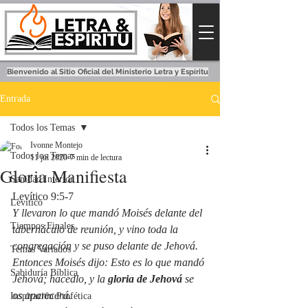
Bienvenido al Sitio Oficial del Ministerio Letra y Espíritu
Entrada
Todos los Temas
Ivonne Montejo
Todos los Temas
11 jul 2020
7 min de lectura
Gloria Manifiesta
Sanidad Interior
Levítico 9:5-7
Levítico
Y llevaron lo que mandó Moisés delante del 
Tiempos Finales
tabernáculo de reunión, y vino toda la 
congregación y se puso delante de Jehová.
Temas Variados
Entonces Moisés dijo: Esto es lo que mandó 
Sabiduría Bíblica
Jehová; hacedlo, y la 
gloria de Jehová
 se 
os aparecerá.
Inspiración Profética