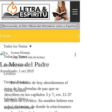
Bienvenido al Sitio Oficial del Ministerio Letra y Espíritu
Entrada
Todos los Temas
Ivonne Montejo
Todos los Temas
3 sept 2019
5 min de lectura
La Mesa del Padre
Sanidad Interior
Actualizado:
1 oct 2019
Levítico
Tiempos Finales
      En el estudio de hoy abordaremos el 
tema de las ofrendas de paz que se 
Temas Variados
describen en los capítulos 3 y 7, vrs. 11-37 
Sabiduría Bíblica
del libro de Levítico. Su nombre hebreo era 
zebaj shelamim, 
de donde la relacionamos 
Inspiración Profética