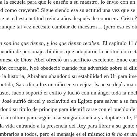
a la escuela para que le enseñe a su maestro, lo envío con un
tud como creyente? Sigue siendo esa su actitud una vez que se
e usted esta actitud treinta años después de conocer a Cristo?
unque tal vez necesite cambiar de maestros... (pero eso es ot
 son los que tienen, y los que tienen reciben.
 El capítulo 11 d
endio de personajes bíblicos que adoptaron la actitud correcta
omesa de Dios: Abel ofreció un sacrificio excelente, Enoc ca
ón corrupta, Noé obedeció cuando fue advertido sobre el dilu
 la historia, Abraham abandonó su estabilidad en Ur para irse 
tida, Sara dio a luz un niño en su vejez, Isaac se dejó amarr
usto, Jacob soportó el exilio y luchó con un ángel toda la noc
 José sufrió cárcel y exclavitud en Egipto para salvar a su fam
nó su título de príncipe para identificarse con el pueblo de
su cultura para seguir a su suegra israelita y adoptar su fe, E
a vida entrando a la presencia del Rey para librar a su gente 
mbrarlos a todos, pero el mensaje es el mismo: 
la fe no es un