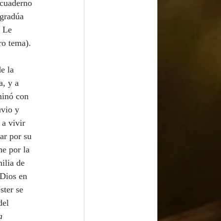
 cuaderno 
 gradúa 
 Le 
ro tema).
e la 
, y a 
minó con 
vio y 
a vivir 
ar por su 
he por la 
ilia de 
 Dios en 
ster se 
del 
a 