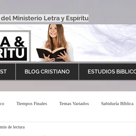
 del Ministerio Letra y Espíritu
ST
BLOG CRISTIANO
ESTUDIOS BíBLIC
ico
Tiempos Finales
Temas Variados
Sabiduría Bíblica
 min de lectura