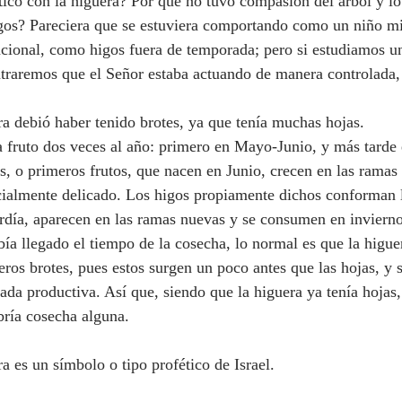
tico con la higuera? Por qué no tuvo compasión del árbol y lo
igos? Pareciera que se estuviera comportando como un niño 
acional, como higos fuera de temporada; pero si estudiamos u
ntraremos que el Señor estaba actuando de manera controlada,
ra debió haber tenido brotes, ya que tenía muchas hojas.
, o primeros frutos, que nacen en Junio, crecen en las ramas 
ialmente delicado. Los higos propiamente dichos conforman 
rdía, aparecen en las ramas nuevas y se consumen en invierno
ía llegado el tiempo de la cosecha, lo normal es que la higue
eros brotes, pues estos surgen un poco antes que las hojas, y 
da productiva. Así que, siendo que la higuera ya tenía hojas,
bría cosecha alguna.
a es un símbolo o tipo profético de Israel.