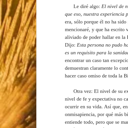
      Le diré algo:
 El nivel de
que eso, nuestra experiencia 
era, sólo porque él no ha sid
mencionaré, y que ha escrito v
aliviado de poder hallar en la 
Dijo: 
Esta persona no pudo ha
es un requisito para la sanida
encontrar un caso tan excepcio
demuestran claramente lo contr
hacer caso omiso de toda la B
      Otra vez: El nivel de su experiencia no determina absolutamente nada! pero le aseguro que si su 
nivel de fe y expectativa no c
ocurrir en su vida. Así que, en
onmisapiencia, por qué más bi
entiende todo, pero que se man