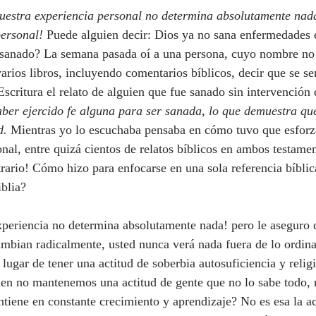
 nuestra experiencia personal no determina absolutamente nad
personal!
 Puede alguien decir: Dios ya no sana enfermedades e
o sanado? La semana pasada oí a una persona, cuyo nombre no
arios libros, incluyendo comentarios bíblicos, decir que se se
Escritura el relato de alguien que fue sanado sin intervención d
ber ejercido fe alguna para ser sanada, lo que demuestra que
d. 
Mientras yo lo escuchaba pensaba en cómo tuvo que esforz
nal, entre quizá cientos de relatos bíblicos en ambos testame
ario! Cómo hizo para enfocarse en una sola referencia bíblic
iblia?
ambian radicalmente, usted nunca verá nada fuera de lo ordina
 lugar de tener una actitud de soberbia autosuficiencia y relig
en no mantenemos una actitud de gente que no lo sabe todo, n
tiene en constante crecimiento y aprendizaje? No es esa la ac