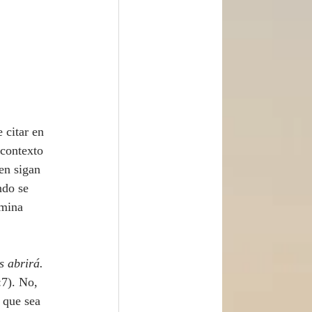
 contexto 
en sigan 
ndo se 
rmina
s abrirá. 
7). No, 
 que sea 