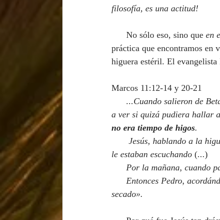
filosofía, es una actitud!
      No sólo eso, sino que 
en 
práctica que encontramos en va
higuera estéril. El evangelist
Marcos 11:12-14 y 20-21
      ...Cuando salieron de Betania, Jesús tuvo hambre. Y viendo de lejos una higuera con hojas, fue 
a ver si quizá pudiera hallar a
no era tiempo de higos
.
       Jesús, hablando a la higuera, le dijo: «Nunca jamás coma nadie fruto de ti». Y Sus discípulos 
le estaban escuchando 
(...)
Por la mañana, cuando pa
      Entonces Pedro, acordándose, dijo a Jesús: «Rabí, mira, la higuera que maldijiste se ha 
secado».