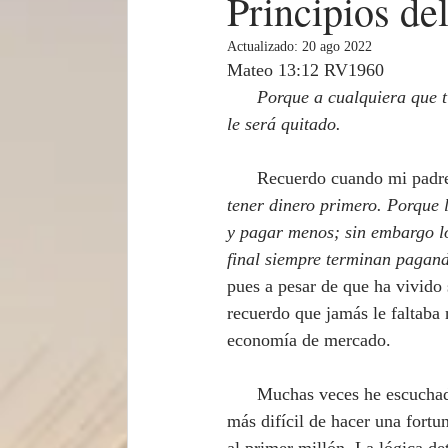
Principios de
Actualizado:
20 ago 2022
Mateo 13:12 RV1960
      Porque a cualquiera que tiene, se le dará, y tendrá más; pero al que no tiene, aún lo que tiene 
le será quitado.
      Recuerdo cuando mi pad
tener dinero primero. Porque 
y pagar menos; sin embargo los
final siempre terminan pagan
pues a pesar de que ha vivido 
recuerdo que jamás le faltaba
economía de mercado.
      Muchas veces he escuchado que la parte 
más difícil de hacer una fortun