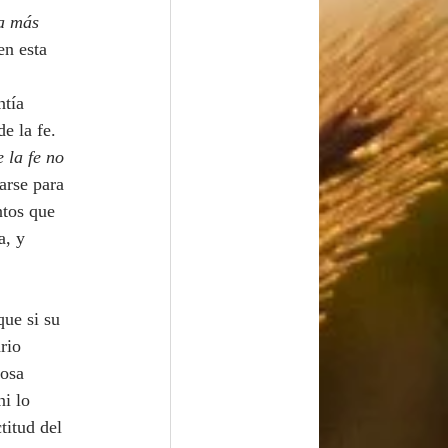
a más 
n esta 
 
ntía 
e la fe. 
 la fe no 
arse para 
ntos que 
a, y 
rio 
iosa 
i lo 
titud del 