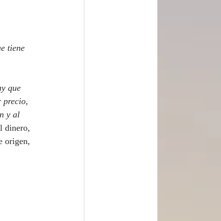
ay que 
 precio, 
n y al 
 dinero, 
 origen, 
 