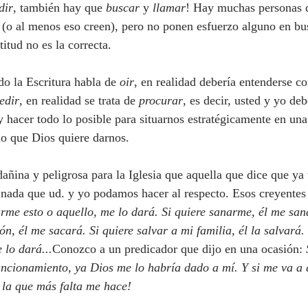
dir
, también hay que 
buscar
 y 
llamar
! Hay muchas personas 
 (o al menos eso creen), pero no ponen esfuerzo alguno en bus
itud no es la correcta. 
ando la Escritura habla de 
oir
, en realidad debería entenderse c
edir
, en realidad se trata de 
procurar
, es decir, usted y yo de
 y hacer todo lo posible para situarnos estratégicamente en una
lo que Dios quiere darnos. 
nada que ud. y yo podamos hacer al respecto. Esos creyentes f
rme esto o aquello, me lo dará. Si quiere sanarme, él me sana
n, él me sacará. Si quiere salvar a mi familia, él la salvará. 
 lo dará...
Conozco a un predicador que dijo en una ocasión: 
uncionamiento, ya Dios me lo habría dado a mí. Y si me va a 
 la que más falta me hace! 