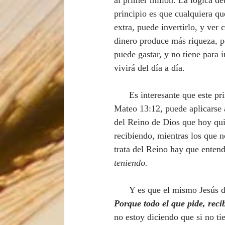
al primer millón. La lógica det
principio es que cualquiera qu
extra, puede invertirlo, y ver
dinero produce más riqueza, p
puede gastar, y no tiene para i
vivirá del día a día.
      Es interesante que este principio espiritual, dado por Jesús en el pasaje que acabamos de citar en 
Mateo 13:12, puede aplicarse a
del Reino de Dios que hoy quie
recibiendo, mientras los que 
trata del Reino hay que entend
teniendo. 
      Y es que el mismo Jesús d
Porque todo el que pide, recib
no estoy diciendo que si no t