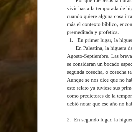
Por qué fue Jesús tan drás
vivir hasta la temporada de h
cuando quiere alguna cosa irr
más el contexto bíblico, enco
premeditada y profética.
En primer lugar, la higue
      En Palestina, la higuera da fruto dos veces al año: primero en Mayo-Junio, y más tarde en 
Agosto-Septiembre. Las brevas
se consideran un bocado espec
segunda cosecha, o cosecha ta
Aunque se nos dice que no hab
este relato ya tuviese sus prim
como predictores de la tempora
debió notar que ese año no ha
2.  En segundo lugar, la higuer