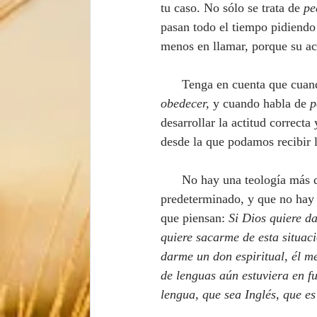
tu caso. No sólo se trata de 
pe
pasan todo el tiempo pidiendo
menos en llamar, porque su act
      Tenga en cuenta que cu
obedecer, 
y cuando habla de
 p
desarrollar la actitud correcta
desde la que podamos recibir 
      No hay una teología más dañina y peligrosa para la Iglesia que aquella que dice que ya todo está 
predeterminado, y que no hay 
que piensan: 
Si Dios quiere da
quiere sacarme de esta situació
darme un don espiritual, él me
de lenguas aún estuviera en f
lengua, que sea Inglés, que es