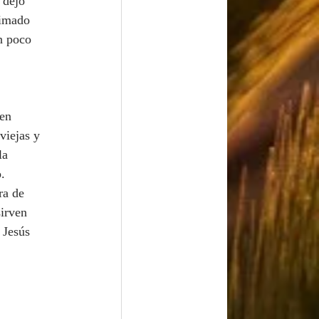
 dejó 
mimado 
n poco 
 
viejas y 
la 
. 
ra de 
sirven 
 Jesús 