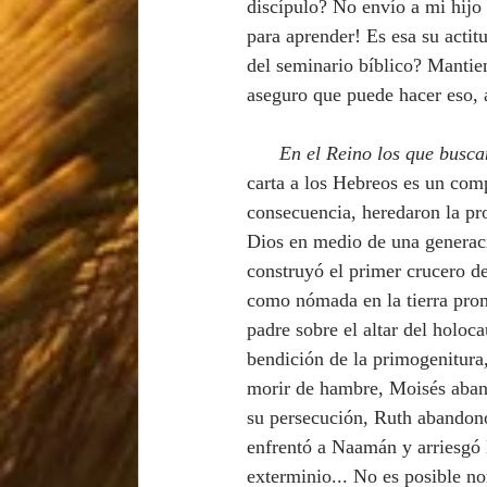
discípulo? No envío a mi hijo 
para aprender! Es esa su acti
del seminario bíblico? Mantien
aseguro que puede hacer eso, a
En el Reino los que buscan
carta a los Hebreos es un comp
consecuencia, heredaron la pr
Dios en medio de una generaci
construyó el primer crucero de
como nómada en la tierra prome
padre sobre el altar del holoca
bendición de la primogenitura,
morir de hambre, Moisés abando
su persecución, Ruth abandonó 
enfrentó a Naamán y arriesgó l
exterminio... No es posible no