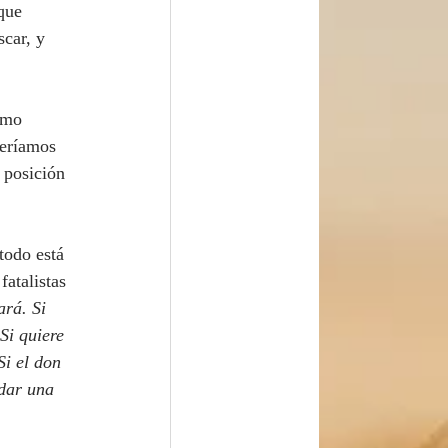
que 
car, y 
omo 
beríamos 
 posición 
atalistas 
rá. Si 
Si quiere 
Si el don 
dar una 