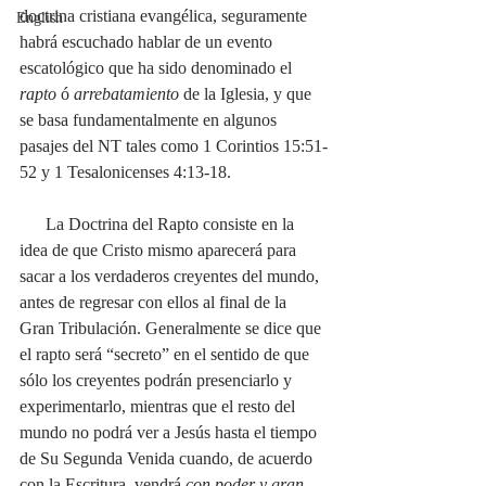
doctrina cristiana evangélica, seguramente 
English
habrá escuchado hablar de un evento 
escatológico que ha sido denominado el 
rapto 
ó 
arrebatamiento
 de la Iglesia, y que 
se basa fundamentalmente en algunos 
pasajes del NT tales como 1 Corintios 15:51-
52 y 1 Tesalonicenses 4:13-18.  
      La Doctrina del Rapto consiste en la 
idea de que Cristo mismo aparecerá para 
sacar a los verdaderos creyentes del mundo, 
antes de regresar con ellos al final de la 
Gran Tribulación. Generalmente se dice que 
el rapto será “secreto” en el sentido de que 
sólo los creyentes podrán presenciarlo y 
experimentarlo, mientras que el resto del 
mundo no podrá ver a Jesús hasta el tiempo 
de Su Segunda Venida cuando, de acuerdo 
con la Escritura, vendrá 
con poder y gran 