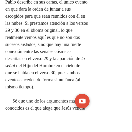
Pablo describe en sus cartas, el único evento 
en que dará la orden de juntar a sus 
escogidos para que sean reunidos con él en 
las nubes. Si prestamos atención a los versos 
29 y 30 en el idioma original, lo que 
realmente vemos aquí es que no son dos 
sucesos aislados, sino que hay una fuerte 
conexión entre las señales cósmicas 
descritas en el verso 29 y la aparición de 
la 
señal
 del Hijo del Hombre en el cielo de 
que se habla en el verso 30, pues ambos 
eventos suceden de forma simultánea (al 
mismo tiempo).
      Sé que uno de los argumentos más 
conocidos es el que alega que Jesús vendrá 
como ladrón en la noche,
 y por lo tanto en 
secreto, pero la verdad es que esta teoría 
sólo se basa en una pésima interpretación de 