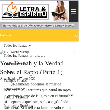
Bienvenido al Sitio Oficial del Ministerio Letra y Espíritu
Entrada
Todos los Temas
Ivonne Montejo
Todos los Temas
23 jul 2022
11 min de lectura
Yom Teruah y la Verdad
Sanidad Interior
Sobre el Rapto (Parte 1)
Levítico
Actualizado:
27 ago 2022
Tiempos Finales
       ¿Realmente podemos afirmar de 
Temas Variados
acuerdo a las Escrituras que habrá un rapto 
o arrebatamiento de la iglesia en el futuro? Y 
Sabiduría Bíblica
si aceptamos que este es el caso ¿Cuándo 
Inspiración Profética
sucederá? Si usted está familiarizado con la 