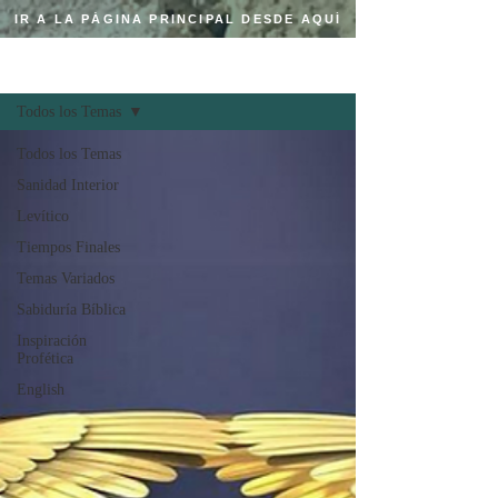
IR A LA PÁGINA PRINCIPAL DESDE AQUÍ
Regístrate
BLOG CRISTIANO
Todos los Temas
Todos los Temas
Sanidad Interior
Levítico
Tiempos Finales
Temas Variados
Sabiduría Bíblica
Inspiración
Profética
English