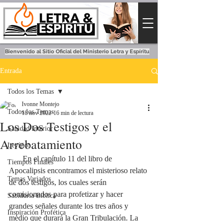
Bienvenido al Sitio Oficial del Ministerio Letra y Espíritu
Entrada
Todos los Temas
Ivonne Montejo
Todos los Temas
18 nov 2022
16 min de lectura
Los Dos Testigos y el
Sanidad Interior
Arrebatamiento
Levítico
En el capítulo 11 del libro de 
Tiempos Finales
Apocalipsis encontramos el misterioso relato 
Temas Variados
de dos testigos, los cuales serán 
comisionados para profetizar y hacer 
Sabiduría Bíblica
grandes señales durante los tres años y 
Inspiración Profética
medio que durará la Gran Tribulación. La 