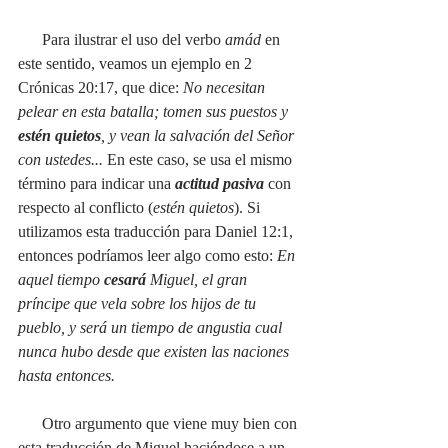
      Para ilustrar el uso del verbo 
amád
 en 
este sentido, veamos un ejemplo en 2 
Crónicas 20:17, que dice: 
No necesitan 
pelear en esta batalla; tomen sus puestos y 
estén quietos
, y vean la salvación del Señor 
con ustedes... 
En este caso,
se usa el mismo 
término para indicar una 
actitud pasiva
 con 
respecto al conflicto (
estén quietos
). Si 
utilizamos esta traducción para Daniel 12:1, 
entonces podríamos leer algo como esto: 
En 
aquel tiempo 
cesará
 Miguel, el gran 
príncipe que vela sobre los hijos de tu 
pueblo, y será un tiempo de angustia cual 
nunca hubo desde que existen las naciones 
hasta entonces. 
Otro argumento que viene muy bien con 
esta traducción de Miguel haciéndose a un 