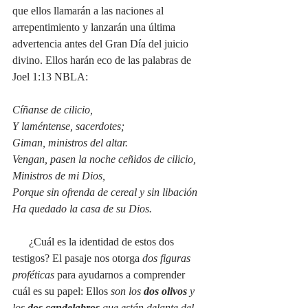
que ellos llamarán a las naciones al 
arrepentimiento y lanzarán una última 
advertencia antes del Gran Día del juicio 
divino. Ellos harán eco de las palabras de 
Joel 1:13 NBLA:
Cíñanse de cilicio,
Y laméntense, sacerdotes;
Giman, ministros del altar.
Vengan, pasen la noche ceñidos de cilicio,
Ministros de mi Dios,
Porque sin ofrenda de cereal y sin libación
Ha quedado la casa de su Dios.
      ¿Cuál es la identidad de estos dos 
testigos? El pasaje nos otorga 
dos figuras 
proféticas
 para ayudarnos a comprender 
cuál es su papel: Ellos 
son los 
dos olivos
 y 
los 
dos candelabros
 que están delante del 