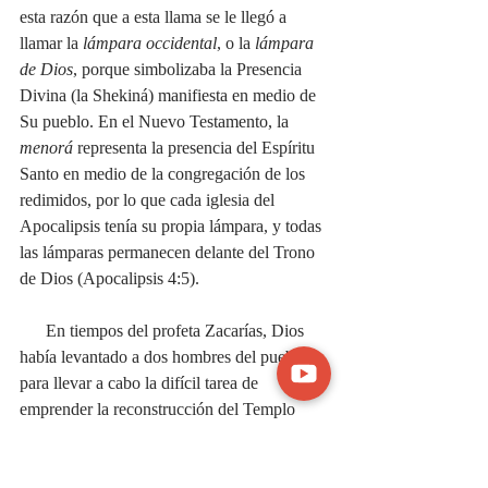
esta razón que a esta llama se le llegó a 
llamar la 
lámpara occidental
, o la 
lámpara 
de Dios
, porque simbolizaba la Presencia 
Divina (la Shekiná) manifiesta en medio de 
Su pueblo. En el Nuevo Testamento, la 
menorá
 representa la presencia del Espíritu 
Santo en medio de la congregación de los 
redimidos, por lo que cada iglesia del 
Apocalipsis tenía su propia lámpara, y todas 
las lámparas permanecen delante del Trono 
de Dios (Apocalipsis 4:5).
      En tiempos del profeta Zacarías, Dios 
había levantado a dos hombres del pueblo, 
para llevar a cabo la difícil tarea de 
emprender la reconstrucción del Templo 
post-exílico. Estos dos ungidos fueron 
Zorobabel, un descendiente de la línea real 
de David, y Josué, el Sumo Sacerdote. Dios 