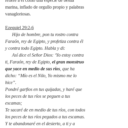
refiere a él como una especie de bestia 
marina, inflado de orgullo propio y palabras 
vanagloriosas.
Ezequiel 29:2-6
      Hijo de hombre, pon tu rostro contra 
Faraón, rey de Egipto, y profetiza contra él 
y contra todo Egipto. Habla y di:
      Así dice el Señor Dios: ‘Yo estoy contra 
ti, Faraón, rey de Egipto, 
el gran monstruo 
que yace en medio de sus ríos
, que ha 
dicho: “Mío es el Nilo, Yo mismo me lo 
hice”.
Pondré garfios en tus quijadas, y haré que 
los peces de tus ríos se peguen a tus 
escamas;
Te sacaré de en medio de tus ríos, con todos 
los peces de tus ríos pegados a tus escamas.
Y te abandonaré en el desierto, a ti y a 