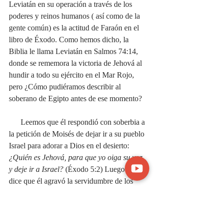
Leviatán en su operación a través de los 
poderes y reinos humanos ( así como de la 
gente común) es la actitud de Faraón en el 
libro de Éxodo. Como hemos dicho, la 
Biblia le llama Leviatán en Salmos 74:14, 
donde se rememora la victoria de Jehová al 
hundir a todo su ejército en el Mar Rojo, 
pero ¿Cómo pudiéramos describir al 
soberano de Egipto antes de ese momento? 
      Leemos que él respondió con soberbia a 
la petición de Moisés de dejar ir a su pueblo 
Israel para adorar a Dios en el desierto: 
¿Quién es Jehová, para que yo oiga su voz 
y deje ir a Israel?
 (Éxodo 5:2) Luego se nos 
dice que él agravó la servidumbre de los 
hebreos de tal manera que estos ni siquiera 
querían escuchar a Moisés y Aarón, a causa 
del 
desánimo
 y 
las penurias de su 