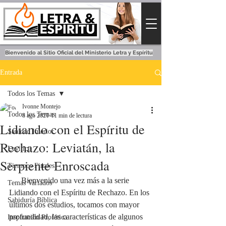
Bienvenido al Sitio Oficial del Ministerio Letra y Espíritu
Entrada
Todos los Temas
Ivonne Montejo
Todos los Temas
8 ago 2021
11 min de lectura
Lidiando con el Espíritu de
Sanidad Interior
Rechazo: Leviatán, la
Levítico
Serpiente Enroscada
Tiempos Finales
      Bienvenido una vez más a la serie 
Temas Variados
Lidiando con el Espíritu de Rechazo. En los 
Sabiduría Bíblica
últimos dos estudios, tocamos con mayor 
profundidad, las características de algunos 
Inspiración Profética