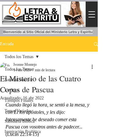
Bienvenido al Sitio Oficial del Ministerio Letra y Espíritu
Entrada
Todos los Temas
Ivonne Montejo
Todos los Temas
14 abr 2020
7 min de lectura
El Misterio de las Cuatro
Sanidad Interior
Copas de Pascua
Levítico
Actualizado:
16 abr 2022
Tiempos Finales
Cuando llegó la hora, se sentó a la mesa, y 
Temas Variados
con Él los apóstoles,
y les dijo: 
Intensamente he deseado comer esta 
Sabiduría Bíblica
Pascua con vosotros antes de padecer...
Inspiración Profética
(Lucas 22:14-15)