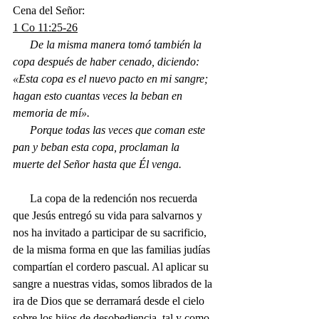
Cena del Señor:
1 Co 11:25-26
      De la misma manera tomó también la 
copa después de haber cenado, diciendo: 
«Esta copa es el nuevo pacto en mi sangre; 
hagan esto cuantas veces la beban en 
memoria de mí».
      Porque todas las veces que coman este 
pan y beban esta copa, proclaman la 
muerte del Señor hasta que Él venga.
      La copa de la redención nos recuerda 
que Jesús entregó su vida para salvarnos y 
nos ha invitado a participar de su sacrificio, 
de la misma forma en que las familias judías 
compartían el cordero pascual. Al aplicar su 
sangre a nuestras vidas, somos librados de la 
ira de Dios que se derramará desde el cielo 
sobre los hijos de desobediencia, tal y como 