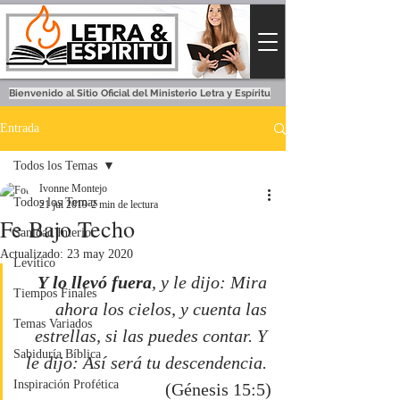
Bienvenido al Sitio Oficial del Ministerio Letra y Espíritu
Entrada
Todos los Temas
Ivonne Montejo
Todos los Temas
21 jul 2019
2 min de lectura
Fe Bajo Techo
Sanidad Interior
Actualizado:
23 may 2020
Levítico
Y
lo llevó fuera
, y le dijo: Mira 
Tiempos Finales
ahora los cielos, y cuenta las 
Temas Variados
estrellas, si las puedes contar. Y 
Sabiduría Bíblica
le dijo: Así será tu descendencia. 
Inspiración Profética
(Génesis 15:5)