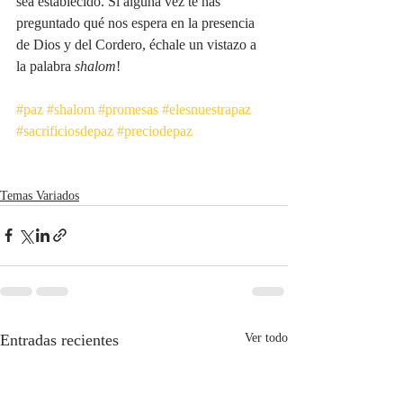
sea establecido. Si alguna vez te has 
preguntado qué nos espera en la presencia 
de Dios y del Cordero, échale un vistazo a 
la palabra 
shalom
!
#paz
#shalom
#promesas
#elesnuestrapaz
#sacrificiosdepaz
#preciodepaz
Temas Variados
Entradas recientes
Ver todo