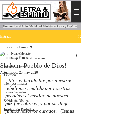
Bienvenido al Sitio Oficial del Ministerio Letra y Espíritu
Entrada
Todos los Temas
Ivonne Montejo
Todos los Temas
6 sept 2019
3 min de lectura
Shalom, Pueblo de Dios!
Sanidad Interior
Actualizado:
23 may 2020
Levítico
 "
Mas él herido fue por nuestras 
Tiempos Finales
rebeliones, molido por nuestros 
Temas Variados
pecados; el castigo de nuestra 
Sabiduría Bíblica
paz
 fue sobre él, y por su llaga 
Inspiración Profética
fuimos nosotros curados." 
(Isaías 