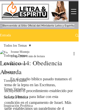
Bienvenido al Sitio Oficial del Ministerio Letra y Espíritu
Entrada
Todos los Temas
Ivonne Montejo
Todos los Temas
28 ago 2020
8 min de lectura
Levítico 14: Obediencia
Sanidad Interior
Absurda
Levítico
      En el estudio bíblico pasado tratamos el 
Tiempos Finales
tema de la lepra en las Escrituras, 
Temas Variados
incluyendo el procedimiento establecido por 
la Ley Mosaica para lidiar con esta 
Sabiduría Bíblica
condición en el campamento de Israel. Más 
Inspiración Profética
tarde establecimos un paralelismo de 4 