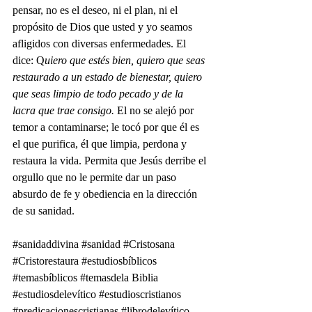
pensar, no es el deseo, ni el plan, ni el 
propósito de Dios que usted y yo seamos 
afligidos con diversas enfermedades. El 
dice: Q
uiero que estés bien, quiero que seas 
restaurado a un estado de bienestar, quiero 
que seas limpio de todo pecado y de la 
lacra que trae consigo. 
El no se alejó por 
temor a contaminarse; le tocó por que él es 
el que purifica, él que limpia, perdona y 
restaura la vida. Permita que Jesús derribe el 
orgullo que no le permite dar un paso 
absurdo de fe y obediencia en la dirección 
de su sanidad. 
#sanidaddivina
#sanidad
#Cristosana
#Cristorestaura
#estudiosbíblicos
#temasbíblicos
#temasdela
 Biblia 
#estudiosdelevítico
#estudioscristianos
#predicacionescristianas
#librodelevítico