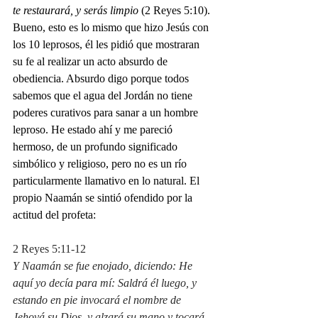
te restaurará, y serás limpio 
(2 Reyes 5:10). 
Bueno, esto es lo mismo que hizo Jesús con 
los 10 leprosos, él les pidió que mostraran 
su fe al realizar un acto absurdo de 
obediencia. Absurdo digo porque todos 
sabemos que el agua del Jordán no tiene 
poderes curativos para sanar a un hombre 
leproso. He estado ahí y me pareció 
hermoso, de un profundo significado 
simbólico y religioso, pero no es un río 
particularmente llamativo en lo natural. El 
propio Naamán se sintió ofendido por la 
actitud del profeta:
2 Reyes 5:11-12
Y Naamán se fue enojado, diciendo: He 
aquí yo decía para mí: Saldrá él luego, y 
estando en pie invocará el nombre de 
Jehová su Dios, y alzará su mano y tocará 