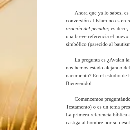
Ahora que ya lo sabes, es 
conversión al Islam no es en r
oración del pecador,
 es decir,
una breve referencia el nuevo
simbólico (parecido al bautism
      La pregunta es ¿Avalan las Escrituras este procedimiento, o será que, quizá inadvertidamente, 
nos hemos estado alejando del 
nacimiento? En el estudio de h
Bienvenido!
      Comencemos preguntándonos ¿Es la conversión un concepto neo-testamentario (del Nuevo 
Testamento) o es un tema pres
La primera referencia bíblica
castiga al hombre por su deso