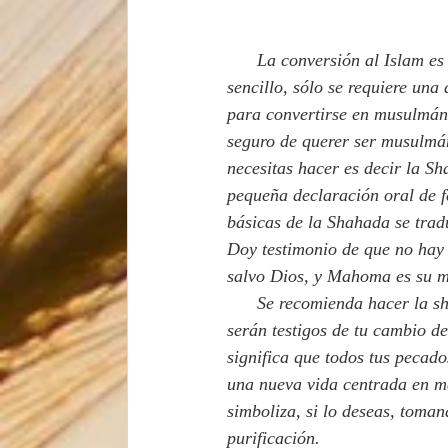
      La conversión al Islam es algo muy 
sencillo, sólo se requiere una 
para convertirse en musulmán (
seguro de querer ser musulmán
necesitas hacer es decir la S
pequeña declaración oral de f
básicas de la Shahada se trad
Doy testimonio de que no hay 
salvo Dios, y Mahoma es su me
      Se recomienda hacer la shahada en una comunidad musulmana ante otros musulmanes que 
serán testigos de tu cambio de
significa que todos tus pecad
una nueva vida centrada en me
simboliza, si lo deseas, toma
purificación.