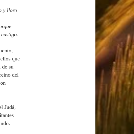
 y lloro 
orque 
 castigo.
iento, 
ellos que 
 de su 
reino del 
ron 
itantes 
undo. 
 