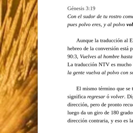
Génesis 3:19
Con el sudor de tu rostro come
pues polvo eres, y al polvo 
vo
Aunque la traducción al E
hebreo de la conversión está
90:3, 
Vuelves al hombre hasta
La traducción NTV es mucho má
la gente vuelva al polvo con s
      El mismo término que s
significa 
regresar
 ó 
volver
. Di
dirección, pero de pronto recu
luego da un giro de 180 grado
dirección contraria, y eso es l