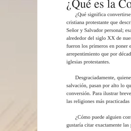
¿Qué es la C
      ¿Qué significa convertirse? Seguramente habrás escuchado que hay una palabra en la cultura 
cristiana protestante que des
Señor y Salvador personal; esa
alrededor del siglo XX de nues
fueron los primeros en poner e
arrepentimiento que por décad
iglesias protestantes.
      Desgraciadamente, quienes sobre-enfatizan el papel de la confesión pública como medio para la 
salvación, pasan por alto lo qu
conversión. Para ilustrar bre
las religiones más practicadas
      ¿Cómo puede alguien convertirse al Islam? En caso de que nunca lo hayas escuchado antes, me 
gustaría citar exactamente las 