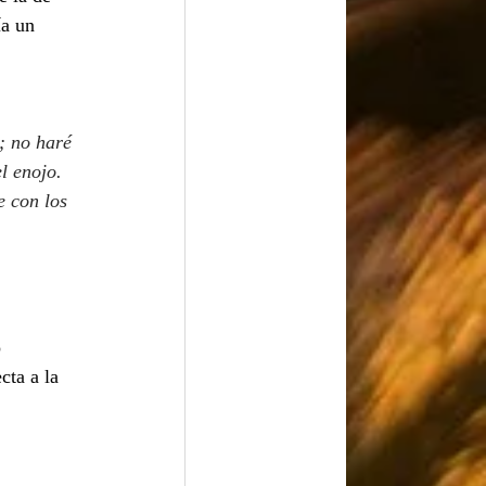
ía un 
; no haré 
l enojo.
e con los 
 
 
cta a la 