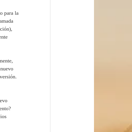
o para la 
lamada 
ción), 
ente 
 nuevo 
versión. 
ento? 
ios 