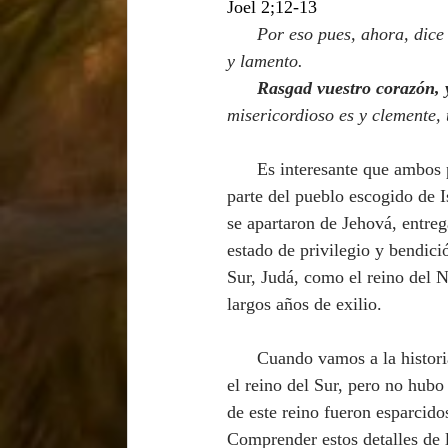
Joel 2;12-13
      Por eso pues, ahora, dic
y lamento.
Rasgad vuestro corazón, y
misericordioso es y clemente, 
Es interesante que ambos p
parte del pueblo escogido de I
se apartaron de Jehová, entreg
estado de privilegio y bendici
Sur, Judá, como el reino del 
largos años de exilio. 
      Cuando vamos a la historia del pueblo de Dios, encontramos que hubo un regreso para el Judá, 
el reino del Sur, pero no hubo 
de este reino fueron esparcid
Comprender estos detalles de la