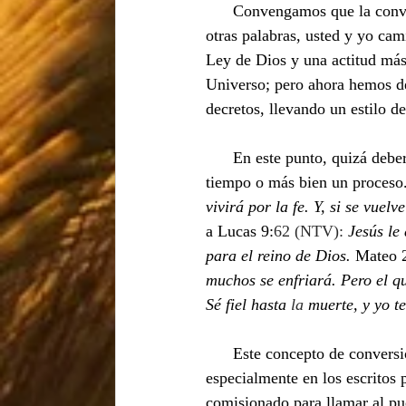
      Convengamos que la conversión no se trata de una oración, sino de un cambio de dirección! En 
otras palabras, usted y yo cam
Ley de Dios y una actitud más
Universo; pero ahora hemos dec
decretos, llevando un estilo d
      En este punto, quizá deberíamos preguntarnos si la conversión es en realidad un evento en el 
tiempo o más bien un proceso. 
vivirá por la fe. Y, si se vuel
a Lucas 9:
62 (NTV): 
Jesús le
para el reino de Dios.
 Mateo 
muchos se enfriará. Pero el qu
Sé fiel hasta 
la
 muerte, y yo t
Este concepto de conversió
especialmente en los escritos 
comisionado para llamar al pue