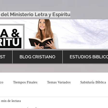
 del Ministerio Letra y Espíritu
ST
BLOG CRISTIANO
ESTUDIOS BíBLIC
ico
Tiempos Finales
Temas Variados
Sabiduría Bíblica
 min de lectura