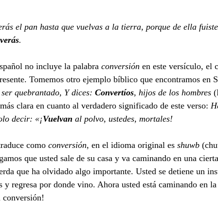
rás el pan hasta que vuelvas a la tierra, porque de ella fuist
lverás
.
spañol no incluye la palabra 
conversión
 en este versículo, el 
 presente. Tomemos otro ejemplo bíblico que encontramos en 
 ser quebrantado, Y dices: 
Convertíos
, hijos de los hombres 
(
s clara en cuanto al verdadero significado de este verso: 
H
olo decir: «¡
Vuelvan
 al polvo, ustedes, mortales! 
e traduce como 
conversión
, en el idioma original es 
shuwb
 (chu
gamos que usted sale de su casa y va caminando en una cierta
erda que ha olvidado algo importante. Usted se detiene un ins
s y regresa por donde vino. Ahora usted está caminando en la
a conversión!