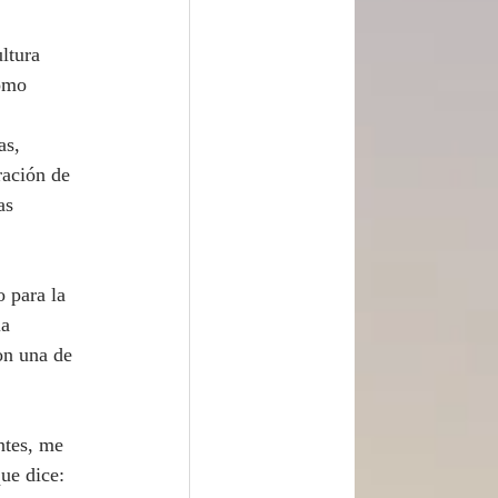
omo 
 
as, 
ración de 
as 
a 
on una de 
ue dice: 