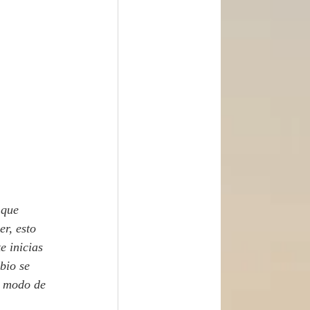
r, esto 
e inicias 
bio se 
a modo de 