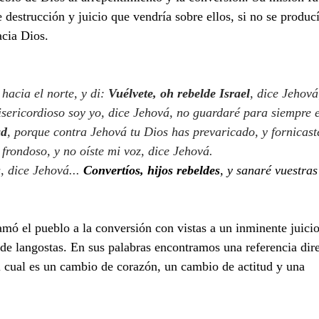
le destrucción y juicio que vendría sobre ellos, si no se produc
acia Dios.
s hacia el norte, y di: 
Vuélvete, oh rebelde Israel
, dice Jehová
isericordioso soy yo, dice Jehová, no guardaré para siempre e
ad
, porque contra Jehová tu Dios has prevaricado, y fornicast
frondoso, y no oíste mi voz, dice Jehová.
s
, dice Jehová... 
Convertíos, hijos rebeldes
, y sanaré vuestras
amó el pueblo a la conversión con vistas a un inminente juicio
de langostas. En sus palabras encontramos una referencia dire
l cual es un cambio de corazón, un cambio de actitud y una 