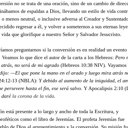
inábamos de espaldas a Dios, llevando un estilo de vida contra
 o menos neutral, o inclusive adversa al Creador y Sustentado
idido regresar a él, y volver a someternos a sus eternas leye
e vida que glorifique a nuestro Señor y Salvador Jesucristo. 
Veamos lo que dice el autor de la carta a los Hebreos: 
Pero m
ve atrás, no será de mi agrado 
(Hebreos 10:38 NIV). Vayamos 
 dijo: —El que pone la mano en el arado y luego mira atrás n
24:12-13 (NBLA): 
Y debido al aumento de la iniquidad, el a
e persevere hasta el fin, ese será salvo. 
Y Apocalipsis 2:10 
e daré 
la corona de la vida
.
n está presente a lo largo y ancho de toda la Escritura, y 
proféticos como el libro de Jeremías. El profeta Jeremías fue 
blo de Dios al arrepentimiento y la conversión. Su misión fu