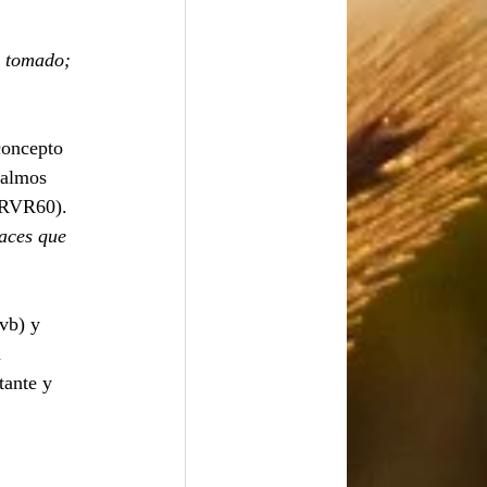
e tomado; 
concepto 
Salmos 
RVR60). 
aces que 
vb) y 
 
tante y 
 