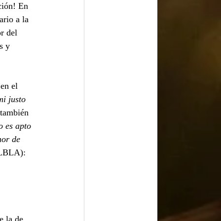
rio a la 
r del 
s y 
i justo 
también 
o es apto 
mor de 
(LBLA):
e la de 